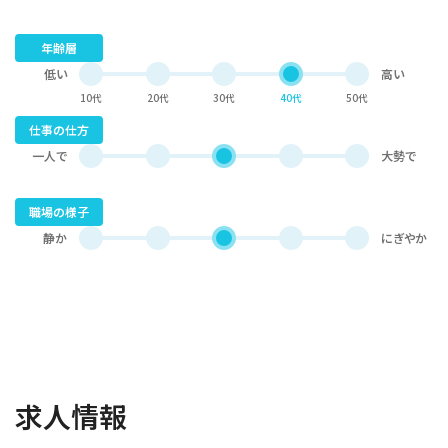
年齢層
低い
高い
10代
20代
30代
40代
50代
仕事の仕方
一人で
大勢で
職場の様子
静か
にぎやか
求人情報