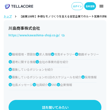
ログイン
会員登録
トップ
【創業108年】多様なモノづくりを支える安定企業でのルート営業の詳細
川島商事株式会社
https://www.kawashima-shoji.co.jp/
職場環境・雰囲気
求人情報
写真ギャラリー
動画ギャラリー
選考に関する情報
会社の事業内容を紹介
募集しているポジションを紹介
募集しているポジションの1日のスケジュールを紹介
採用情報
社長メッセージ
社員紹介
SNS
企業情報
話を聞いてみたい