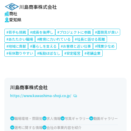
川島商事株式会社
商社
愛知県
#若手も挑戦
#成長を後押し
#プロジェクトに参画
#面倒見が良い
#あたたかい職場
#教育に力いれている
#社長と話せる距離
#地域に貢献
#暮らしを支える
#お客様と近い仕事
#残業少なめ
#有休取りやすい
#転勤ほぼなし
#安定経営
#老舗企業
川島商事株式会社
https://www.kawashima-shoji.co.jp/
職場環境・雰囲気
求人情報
写真ギャラリー
動画ギャラリー
選考に関する情報
会社の事業内容を紹介